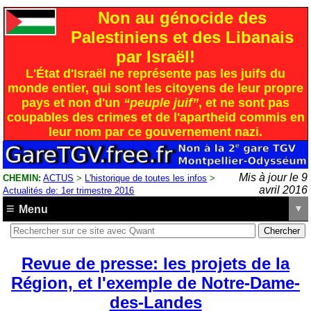
Non au génocide des
Palestiniens et des Libanais
par Israël!
L'État d'Israël ne représente pas les juifs du
monde entier, qui sont les citoyens de leur propre
pays et non d'un
“peuple juif”
, et ne sont pas
coupables des crimes et de l'apartheid commis en
leur nom par ce gouvernement nazi.
Mis à jour le 9
CHEMIN:
ACTUS
>
L'historique de toutes les infos
>
avril 2016
Actualités de: 1er trimestre 2016
Menu
Revue de presse: les projets de la
Région, et l'exemple de Notre-Dame-
des-Landes