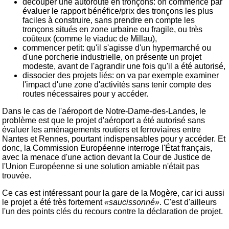
découper une autoroute en tronçons: on commence par
évaluer le rapport bénéfice/prix des tronçons les plus
faciles à construire, sans prendre en compte les
tronçons situés en zone urbaine ou fragile, ou très
coûteux (comme le viaduc de Millau),
commencer petit: qu'il s'agisse d'un hypermarché ou
d'une porcherie industrielle, on présente un projet
modeste, avant de l'agrandir une fois qu'il a été autorisé,
dissocier des projets liés: on va par exemple examiner
l'impact d'une zone d'activités sans tenir compte des
routes nécessaires pour y accéder.
Dans le cas de l'aéroport de Notre-Dame-des-Landes, le
problème est que le projet d'aéroport a été autorisé sans
évaluer les aménagements routiers et ferroviaires entre
Nantes et Rennes, pourtant indispensables pour y accéder. Et
donc, la Commission Européenne interroge l'État français,
avec la menace d'une action devant la Cour de Justice de
l'Union Européenne si une solution amiable n'était pas
trouvée.
Ce cas est intéressant pour la gare de la Mogère, car ici aussi
le projet a été très fortement
«saucissonné»
. C'est d'ailleurs
l'un des points clés du recours contre la déclaration de projet.