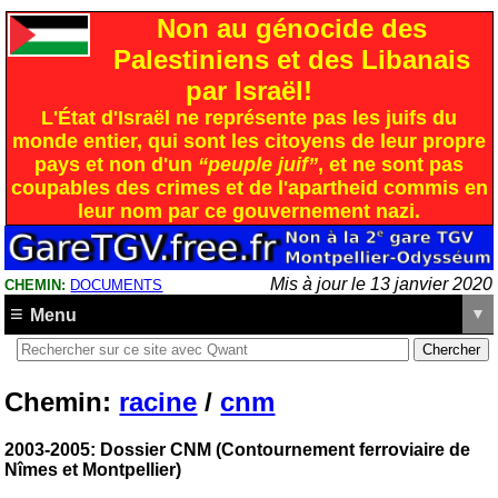
Non au génocide des
Palestiniens et des Libanais
par Israël!
L'État d'Israël ne représente pas les juifs du
monde entier, qui sont les citoyens de leur propre
pays et non d'un
“peuple juif”
, et ne sont pas
coupables des crimes et de l'apartheid commis en
leur nom par ce gouvernement nazi.
Mis à jour le 13 janvier 2020
CHEMIN:
DOCUMENTS
Menu
Chemin:
racine
/
cnm
2003-2005: Dossier CNM (Contournement ferroviaire de
Nîmes et Montpellier)