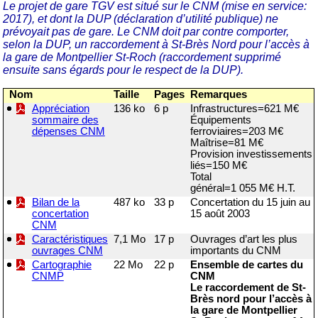
Le projet de gare TGV est situé sur le CNM (mise en service:
2017), et dont la DUP (déclaration d’utilité publique) ne
prévoyait pas de gare. Le CNM doit par contre comporter,
selon la DUP, un raccordement à St-Brès Nord pour l’accès à
la gare de Montpellier St-Roch (raccordement supprimé
ensuite sans égards pour le respect de la DUP).
Nom
Taille
Pages
Remarques
Appréciation
136 ko
6 p
Infrastructures=621 M€
sommaire des
Équipements
dépenses CNM
ferroviaires=203 M€
Maîtrise=81 M€
Provision investissements
liés=150 M€
Total
général=1 055 M€ H.T.
Bilan de la
487 ko
33 p
Concertation du 15 juin au
concertation
15 août 2003
CNM
Caractéristiques
7,1 Mo
17 p
Ouvrages d’art les plus
ouvrages CNM
importants du CNM
Cartographie
22 Mo
22 p
Ensemble de cartes du
CNMP
CNM
Le raccordement de St-
Brès nord pour l’accès à
la gare de Montpellier