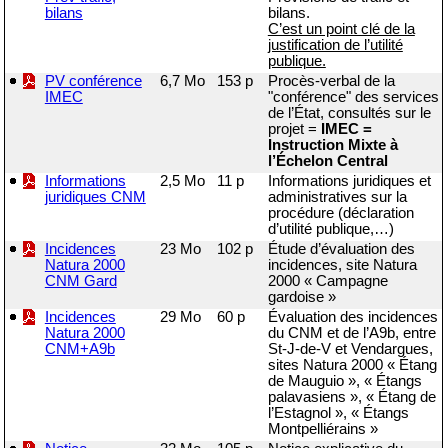
bilans
bilans.
C’est un point clé de la
justification de l’utilité
publique.
PV conférence
6,7 Mo
153 p
Procès-verbal de la
IMEC
"conférence" des services
de l’État, consultés sur le
projet =
IMEC =
Instruction Mixte à
l’Échelon Central
Informations
2,5 Mo
11 p
Informations juridiques et
juridiques CNM
administratives sur la
procédure (déclaration
d’utilité publique,…)
Incidences
23 Mo
102 p
Étude d’évaluation des
Natura 2000
incidences, site Natura
CNM Gard
2000 « Campagne
gardoise »
Incidences
29 Mo
60 p
Évaluation des incidences
Natura 2000
du CNM et de l’A9b, entre
CNM+A9b
St-J-de-V et Vendargues,
sites Natura 2000 « Étang
de Mauguio », « Étangs
palavasiens », « Étang de
l’Estagnol », « Étangs
Montpelliérains »