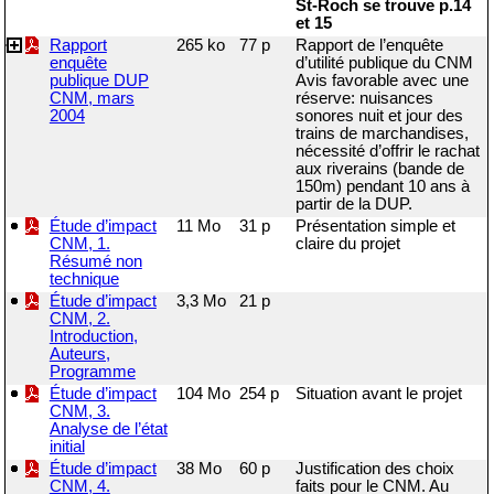
St-Roch se trouve p.14
et 15
Rapport
265 ko
77 p
Rapport de l’enquête
enquête
d’utilité publique du CNM
publique DUP
Avis favorable avec une
CNM, mars
réserve: nuisances
2004
sonores nuit et jour des
trains de marchandises,
nécessité d’offrir le rachat
aux riverains (bande de
150m) pendant 10 ans à
partir de la DUP.
Étude d’impact
11 Mo
31 p
Présentation simple et
CNM, 1.
claire du projet
Résumé non
technique
Étude d’impact
3,3 Mo
21 p
CNM, 2.
Introduction,
Auteurs,
Programme
Étude d’impact
104 Mo
254 p
Situation avant le projet
CNM, 3.
Analyse de l’état
initial
Étude d’impact
38 Mo
60 p
Justification des choix
CNM, 4.
faits pour le CNM. Au