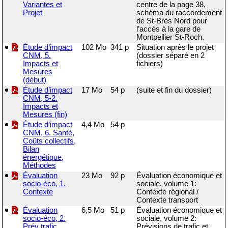
Variantes et
centre de la page 38,
Projet
schéma du raccordement
de St-Brès Nord pour
l’accès à la gare de
Montpellier St-Roch.
Étude d’impact
102 Mo
341 p
Situation après le projet
CNM, 5.
(dossier séparé en 2
Impacts et
fichiers)
Mesures
(début)
Étude d’impact
17 Mo
54 p
(suite et fin du dossier)
CNM, 5-2.
Impacts et
Mesures (fin)
Étude d’impact
4,4 Mo
54 p
CNM, 6. Santé,
Coûts collectifs,
Bilan
énergétique,
Méthodes
Évaluation
23 Mo
92 p
Évaluation économique et
socio-éco, 1.
sociale, volume 1:
Contexte
Contexte régional /
Contexte transport
Évaluation
6,5 Mo
51 p
Évaluation économique et
socio-éco, 2.
sociale, volume 2:
Prév trafic,
Prévisions de trafic et