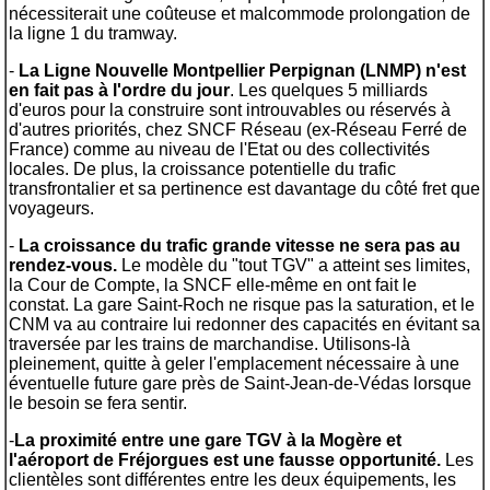
nécessiterait une coûteuse et malcommode prolongation de
la ligne 1 du tramway.
-
La Ligne Nouvelle Montpellier Perpignan (LNMP) n'est
en fait
pas à l'ordre du jour
. Les quelques 5 milliards
d'euros pour la construire sont introuvables ou réservés à
d'autres priorités, chez SNCF Réseau (ex-Réseau Ferré de
France) comme au niveau de l'Etat ou des collectivités
locales. De plus, la croissance potentielle du trafic
transfrontalier et sa pertinence est davantage du côté fret que
voyageurs.
-
La croissance du trafic grande vitesse ne sera pas au
rendez-vous.
Le modèle du "tout TGV" a atteint ses limites,
la Cour de Compte, la SNCF elle-même en ont fait le
constat. La gare Saint-Roch ne risque pas la saturation, et le
CNM va au contraire lui redonner des capacités en évitant sa
traversée par les trains de marchandise. Utilisons-là
pleinement, quitte à geler l'emplacement nécessaire à une
éventuelle future gare près de Saint-Jean-de-Védas lorsque
le besoin se fera sentir.
-
La proximité entre
une
gare TGV
à la Mogère
et
l'aéroport de Fréjorgues est une fausse opportunité.
Les
clientèles sont différentes entre les deux équipements, les