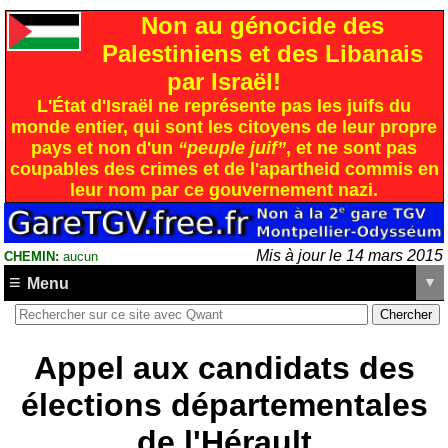
Non au génocide des
Palestiniens et des Libanais
par Israël!
L'État d'Israël ne représente pas les juifs du
monde entier, qui sont les citoyens de leur propre
pays et non d'un
“peuple juif”
, et ne sont pas
coupables des crimes et de l'apartheid commis en
leur nom par ce gouvernement nazi.
Mis à jour le 14 mars 2015
CHEMIN:
aucun
Menu
Appel aux candidats des
élections départementales
de l'Hérault