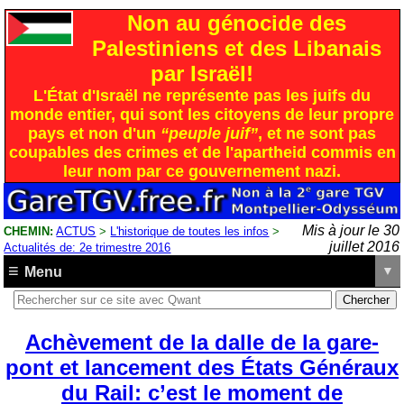
Non au génocide des
Palestiniens et des Libanais
par Israël!
L'État d'Israël ne représente pas les juifs du
monde entier, qui sont les citoyens de leur propre
pays et non d'un
“peuple juif”
, et ne sont pas
coupables des crimes et de l'apartheid commis en
leur nom par ce gouvernement nazi.
Mis à jour le 30
CHEMIN:
ACTUS
>
L'historique de toutes les infos
>
juillet 2016
Actualités de: 2e trimestre 2016
Menu
Achèvement de la dalle de la gare-
pont et lancement des États Généraux
du Rail: c’est le moment de