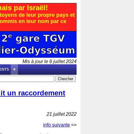
is par Israël!
citoyens de leur propre pays et
 commis en leur nom par ce
Mis à jour le 6 juillet 2024
ENTS
uit un raccordement
21 juillet 2022
info suivante
=>