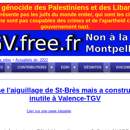
génocide des Palestiniens et des Libana
eprésente pas les juifs du monde entier, qui sont les 
t ne sont pas coupables des crimes et de l'apartheid
gouvernement nazi.
s infos
>
Actualités de: 2022
ES
CONTRIBUTIONS
EGRI
DÉSINTOX
DOCUM
 l'aiguillage de St-Brès mais a constr
inutile à Valence-TGV
Lien sur une page séparée