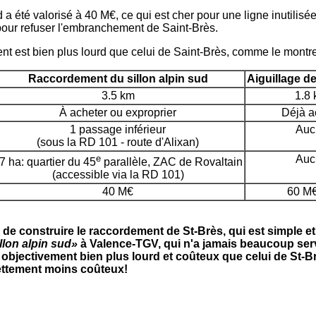
a été valorisé à 40 M€, ce qui est cher pour une ligne inutilis
ur refuser l'embranchement de Saint-Brès.
ment est bien plus lourd que celui de Saint-Brès, comme le mont
Raccordement du sillon alpin sud
Aiguillage d
3.5 km
1.8
À acheter ou exproprier
Déjà a
1 passage inférieur
Auc
(sous la RD 101 - route d'Alixan)
e
Auc
7 ha: quartier du 45
parallèle, ZAC de Rovaltain
(accessible via la RD 101)
40 M€
60 M€ 
 construire le raccordement de St-Brès, qui est simple et u
llon alpin sud»
à Valence-TGV, qui n'a jamais beaucoup servi 
objectivement bien plus lourd et coûteux que celui de St
 nettement moins coûteux!