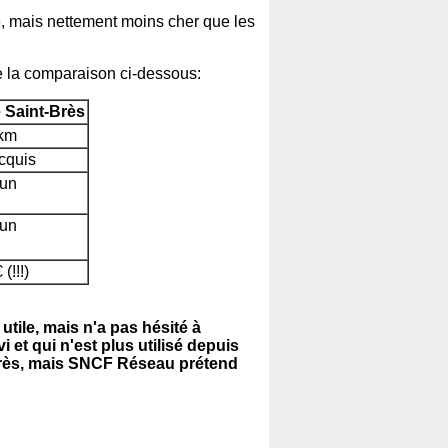
ée, mais nettement moins cher que les
re la comparaison ci-dessous:
e Saint-Brès
 km
cquis
un
un
(!!!)
tile, mais n'a pas hésité à
et qui n'est plus utilisé depuis
-Brès, mais SNCF Réseau prétend