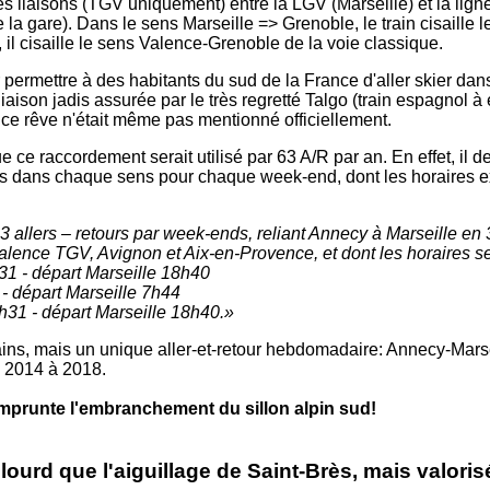
 liaisons (TGV uniquement) entre la LGV (Marseille) et la lig
 la gare). Dans le sens Marseille => Grenoble, le train cisaille 
il cisaille le sens Valence-Grenoble de la voie classique.
permettre à des habitants du sud de la France d'aller skier da
 liaison jadis assurée par le très regretté Talgo (train espagnol 
e rêve n'était même pas mentionné officiellement.
que ce raccordement serait utilisé par 63 A/R par an. En effet, il 
ains dans chaque sens pour chaque week-end, dont les horaires e
 allers – retours par week-ends, reliant Annecy à Marseille en 
lence TGV, Avignon et Aix-en-Provence, et dont les horaires se
1 - départ Marseille 18h40
- départ Marseille 7h44
31 - départ Marseille 18h40.»
 trains, mais un unique aller-et-retour hebdomadaire: Annecy-Marse
de 2014 à 2018.
emprunte l'embranchement du sillon alpin sud!
urd que l'aiguillage de Saint-Brès, mais valoris