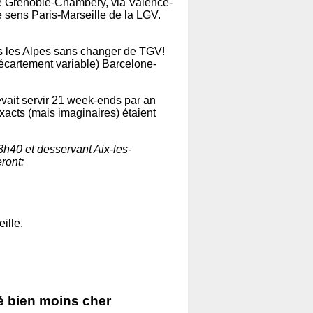
ne Grenoble-Chambéry, via Valence-
le sens Paris-Marseille de la LGV.
ns les Alpes sans changer de TGV!
à écartement variable) Barcelone-
devait servir 21 week-ends par an
xacts (mais imaginaires) étaient
3h40 et desservant Aix-les-
ront:
ille.
é bien moins cher