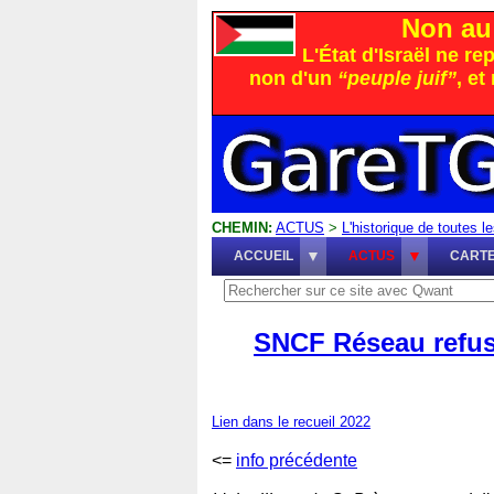
Non au 
L'État d'Israël ne r
non d'un
“peuple juif”
, e
CHEMIN:
ACTUS
>
L'historique de toutes le
ACCUEIL
ACTUS
CART
SNCF Réseau refuse
Lien dans le recueil 2022
<=
info précédente