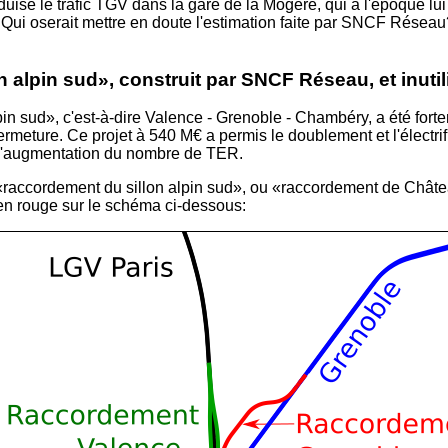
se le trafic TGV dans la gare de la Mogère, qui à l'époque lui 
 Qui oserait mettre en doute l'estimation faite par SNCF Réseau? 
alpin sud», construit par SNCF Réseau, et inutil
lpin sud», c'est-à-dire Valence - Grenoble - Chambéry, a été for
meture. Ce projet à 540 M€ a permis le doublement et l'électrifi
 l'augmentation du nombre de TER.
e «raccordement du sillon alpin sud», ou «raccordement de Châ
 en rouge sur le schéma ci-dessous: