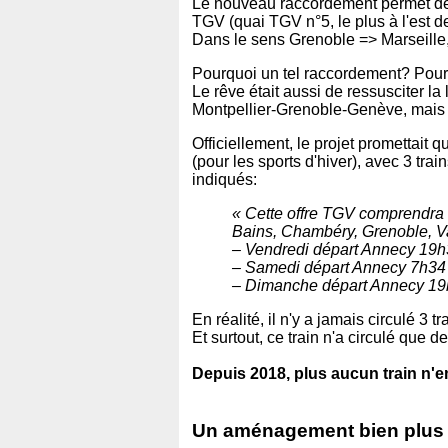
Le nouveau raccordement permet des
TGV (quai TGV n°5, le plus à l'est de
Dans le sens Grenoble => Marseille, 
Pourquoi un tel raccordement? Pour 
Le rêve était aussi de ressusciter la
Montpellier-Grenoble-Genève, mais c
Officiellement, le projet promettait 
(pour les sports d'hiver), avec 3 tr
indiqués:
« Cette offre TGV comprendra 3
Bains, Chambéry, Grenoble, Va
– Vendredi départ Annecy 19h3
– Samedi départ Annecy 7h34 
– Dimanche départ Annecy 19h
En réalité, il n'y a jamais circulé 3
Et surtout, ce train n'a circulé que 
Depuis 2018, plus aucun train n'
Un aménagement bien plus lo